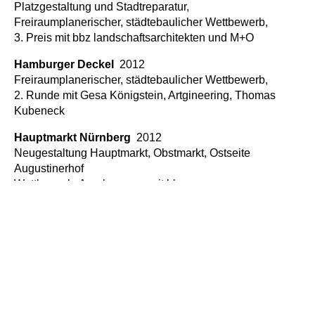
Platzgestaltung und Stadtreparatur,
Freiraumplanerischer, städtebaulicher Wettbewerb,
3. Preis mit bbz landschaftsarchitekten und M+O
Hamburger Deckel
2012
Freiraumplanerischer, städtebaulicher Wettbewerb,
2. Runde mit Gesa Königstein, Artgineering, Thomas
Kubeneck
Hauptmarkt Nürnberg
2012
Neugestaltung Hauptmarkt, Obstmarkt, Ostseite
Augustinerhof
Wettbewerb, Anerkennung mit bbz
landschaftsarchitekten und Ernst Scharf a42
Parklandschaft Berlin Tempelhof
2010
Leitbild für die Nachnutzung des Flugfeldes
Tempelhof und Regelwerk prozessualer Strategien,
Städtebaulich freiraumplanerischer Wettbewerb, 2.
Runde mit Hager Partner AG
Bahnhofsareal
, Freiberg am Neckar
2009