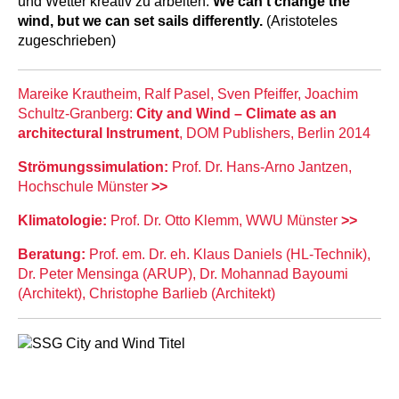
und Wetter kreativ zu arbeiten:
We can’t change the
wind, but we can set sails differently.
(Aristoteles
zugeschrieben)
Mareike Krautheim, Ralf Pasel, Sven Pfeiffer, Joachim
Schultz-Granberg:
City and Wind – Climate as an
architectural Instrument
, DOM Publishers, Berlin 2014
Strömungssimulation:
Prof. Dr. Hans-Arno Jantzen,
Hochschule Münster
>>
Klimatologie:
Prof. Dr. Otto Klemm, WWU Münster
>>
Beratung:
Prof. em. Dr. eh. Klaus Daniels (HL-Technik),
Dr. Peter Mensinga (ARUP), Dr. Mohannad Bayoumi
(Architekt), Christophe Barlieb (Architekt)