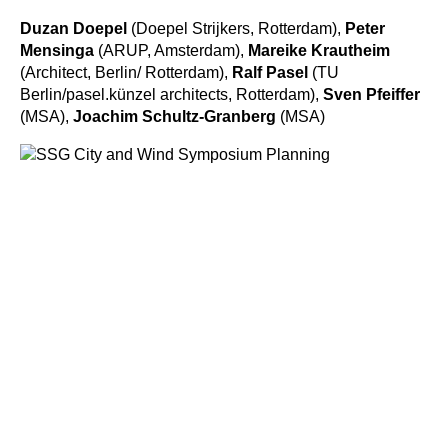
Duzan Doepel
(Doepel Strijkers, Rotterdam),
Peter
Mensinga
(ARUP, Amsterdam),
Mareike Krautheim
(Architect, Berlin/ Rotterdam),
Ralf Pasel
(TU
Berlin/pasel.künzel architects, Rotterdam),
Sven Pfeiffer
(MSA),
Joachim Schultz-Granberg
(MSA)
01.07.2014
Symposium Climate and Adaptation
ANCB
– Aedes Network Campus Berlin
Sanda Lenzholzer
(TU Wageningen),
Mareike
Krautheim
(Architect, Berlin/Rotterdam),
Ralf Pasel
(TU
Berlin/pasel.künzel architects, Rotterdam),
Sven Pfeiffer
(MSA),
Joachim Schultz-Granberg
(MSA)
11.06.2014
Symposium Climate and Planning
Münster School of Architecture @
Stadtansichten